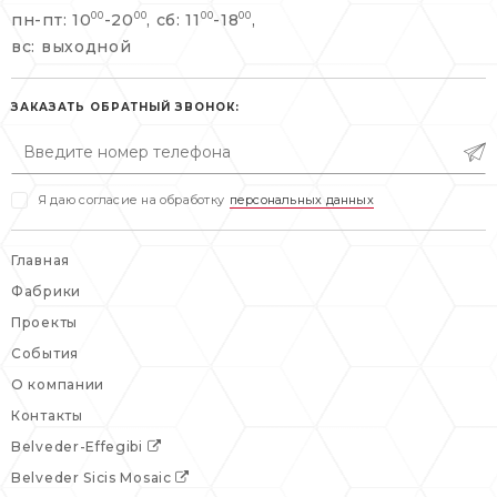
пн-пт: 10
-20
, сб: 11
-18
,
00
00
00
00
info@belveder-e.ru
вс: выходной
пн-пт: 10:00-20:00
пн-пт: 10:00-19:00
сб, вс: выходной
сб: выходной
ЗАКАЗАТЬ ОБРАТНЫЙ ЗВОНОК:
вс: выходной
Я даю согласие на обработку
персональных данных
Главная
Фабрики
Проекты
События
О компании
Контакты
Belveder-Effegibi
Belveder Sicis Mosaic