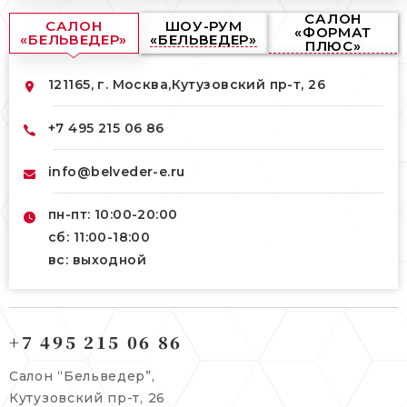
САЛОН
САЛОН
ШОУ-РУМ
«ФОРМАТ
«БЕЛЬВЕДЕР»
«БЕЛЬВЕДЕР»
ПЛЮС»
121165, г. Москва,
Кутузовский пр-т, 26
+7 495 215 06 86
info@belveder-e.ru
пн-пт: 10:00-20:00
сб: 11:00-18:00
вс: выходной
121165, г. Москва,
121165, г. Москва,
Кутузовский пр-т, 26
+7 495 215 06 86
Берсеневский переулок, 3/10с7
+7 495 215 06 86
Салон “Бельведер”,
+7 495 477 45 43
Кутузовский пр-т, 26
info@belveder-e.ru