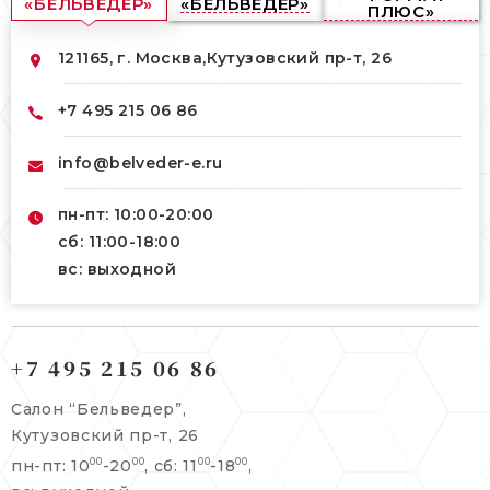
«БЕЛЬВЕДЕР»
«БЕЛЬВЕДЕР»
ПЛЮС»
121165, г. Москва,
Кутузовский пр-т, 26
+7 495 215 06 86
info@belveder-e.ru
пн-пт: 10:00-20:00
сб: 11:00-18:00
вс: выходной
121165, г. Москва,
121165, г. Москва,
Кутузовский пр-т, 26
+7 495 215 06 86
Берсеневский переулок, 3/10с7
+7 495 215 06 86
Салон “Бельведер”,
+7 495 477 45 43
Кутузовский пр-т, 26
info@belveder-e.ru
пн-пт: 10
-20
, сб: 11
-18
,
00
00
00
00
info@belveder-e.ru