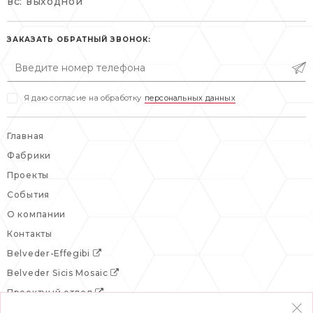
вс: выходной
пн-пт: 10:00-20:00
пн-пт: 10:00-19:00
сб, вс: выходной
сб: выходной
ЗАКАЗАТЬ ОБРАТНЫЙ ЗВОНОК:
вс: выходной
Я даю согласие на обработку
персональных данных
Главная
Фабрики
Проекты
События
О компании
Контакты
Belveder-Effegibi
Belveder Sicis Mosaic
Проектный отдел