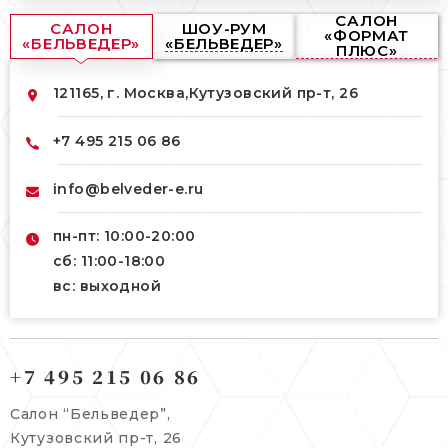
САЛОН
САЛОН
ШОУ-РУМ
«ФОРМАТ
«БЕЛЬВЕДЕР»
«БЕЛЬВЕДЕР»
ПЛЮС»
121165, г. Москва,
Кутузовский пр-т, 26
+7 495 215 06 86
info@belveder-e.ru
пн-пт: 10:00-20:00
сб: 11:00-18:00
вс: выходной
121165, г. Москва,
121165, г. Москва,
Кутузовский пр-т, 26
+7 495 215 06 86
Берсеневский переулок, 3/10с7
+7 495 215 06 86
Салон “Бельведер”,
+7 495 477 45 43
Кутузовский пр-т, 26
info@belveder-e.ru