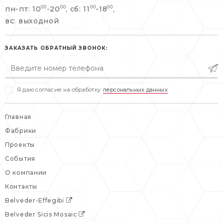
пн-пт: 10
-20
, сб: 11
-18
,
00
00
00
00
info@belveder-e.ru
вс: выходной
пн-пт: 10:00-20:00
пн-пт: 10:00-19:00
сб, вс: выходной
сб: выходной
ЗАКАЗАТЬ ОБРАТНЫЙ ЗВОНОК:
вс: выходной
Я даю согласие на обработку
персональных данных
Главная
Фабрики
Проекты
События
О компании
Контакты
Belveder-Effegibi
Belveder Sicis Mosaic