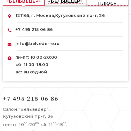
«БЕЛЬВЕДЕР»
«БЕЛЬВЕДЕР»
ПЛЮС»
121165, г. Москва,
Кутузовский пр-т, 26
+7 495 215 06 86
info@belveder-e.ru
пн-пт: 10:00-20:00
сб: 11:00-18:00
вс: выходной
121165, г. Москва,
121165, г. Москва,
Кутузовский пр-т, 26
+7 495 215 06 86
Берсеневский переулок, 3/10с7
+7 495 215 06 86
Салон “Бельведер”,
+7 495 477 45 43
Кутузовский пр-т, 26
info@belveder-e.ru
пн-пт: 10
-20
, сб: 11
-18
,
00
00
00
00
info@belveder-e.ru