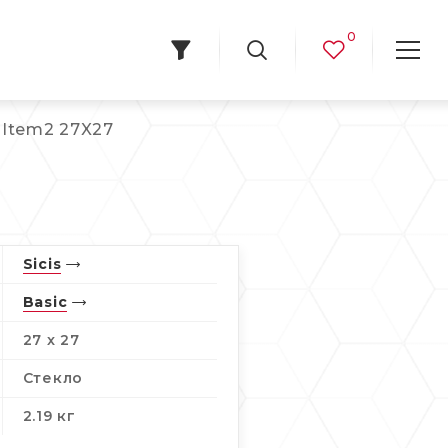
0
i Item2 27X27
Sicis
Basic
27 x 27
Стекло
2.19 кг