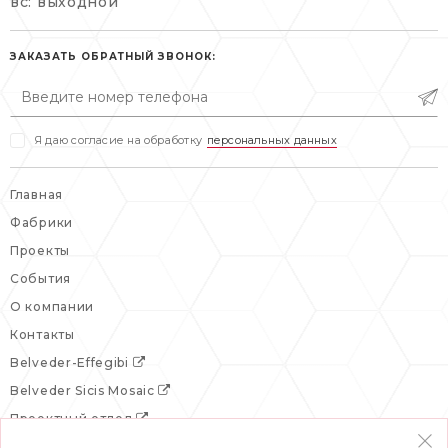
вс: выходной
пн-пт: 10:00-20:00
пн-пт: 10:00-19:00
сб, вс: выходной
сб: выходной
ЗАКАЗАТЬ ОБРАТНЫЙ ЗВОНОК:
вс: выходной
Я даю согласие на обработку
персональных данных
Главная
Фабрики
Проекты
События
О компании
Контакты
Belveder-Effegibi
Belveder Sicis Mosaic
Проектный отдел