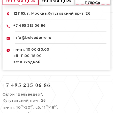
«БЕЛЬВЕДЕР»
«БЕЛЬВЕДЕР»
ПЛЮС»
121165, г. Москва,
Кутузовский пр-т, 26
+7 495 215 06 86
info@belveder-e.ru
пн-пт: 10:00-20:00
сб: 11:00-18:00
вс: выходной
121165, г. Москва,
121165, г. Москва,
Кутузовский пр-т, 26
+7 495 215 06 86
Берсеневский переулок, 3/10с7
+7 495 215 06 86
Салон “Бельведер”,
+7 495 477 45 43
Кутузовский пр-т, 26
info@belveder-e.ru
пн-пт: 10
-20
, сб: 11
-18
,
00
00
00
00
info@belveder-e.ru