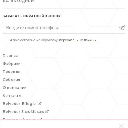
вс: выходной
пн-пт: 10:00-20:00
пн-пт: 10:00-19:00
сб, вс: выходной
сб: выходной
ЗАКАЗАТЬ ОБРАТНЫЙ ЗВОНОК:
вс: выходной
Я даю согласие на обработку
персональных данных
Главная
Фабрики
Проекты
События
О компании
Контакты
Belveder-Effegibi
Belveder Sicis Mosaic
Проектный отдел