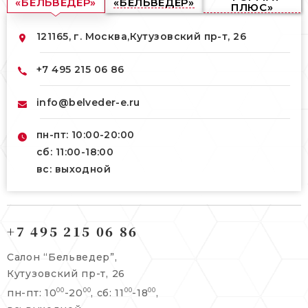
«БЕЛЬВЕДЕР»
«БЕЛЬВЕДЕР»
ПЛЮС»
121165, г. Москва,
Кутузовский пр-т, 26
+7 495 215 06 86
info@belveder-e.ru
пн-пт: 10:00-20:00
сб: 11:00-18:00
вс: выходной
121165, г. Москва,
121165, г. Москва,
Кутузовский пр-т, 26
+7 495 215 06 86
Берсеневский переулок, 3/10с7
+7 495 215 06 86
Салон “Бельведер”,
+7 495 477 45 43
Кутузовский пр-т, 26
info@belveder-e.ru
пн-пт: 10
-20
, сб: 11
-18
,
00
00
00
00
info@belveder-e.ru