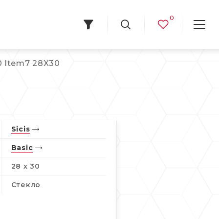
0
0 Item7 28X30
Sicis
Basic
28 x 30
Стекло