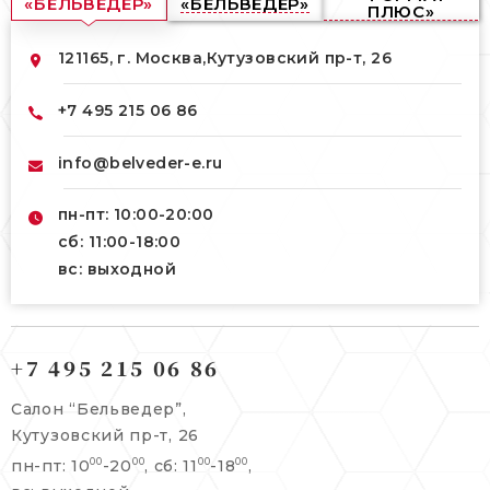
«БЕЛЬВЕДЕР»
«БЕЛЬВЕДЕР»
ПЛЮС»
121165, г. Москва,
Кутузовский пр-т, 26
+7 495 215 06 86
info@belveder-e.ru
пн-пт: 10:00-20:00
сб: 11:00-18:00
вс: выходной
121165, г. Москва,
121165, г. Москва,
Кутузовский пр-т, 26
+7 495 215 06 86
Берсеневский переулок, 3/10с7
+7 495 215 06 86
Салон “Бельведер”,
+7 495 477 45 43
Кутузовский пр-т, 26
info@belveder-e.ru
пн-пт: 10
-20
, сб: 11
-18
,
00
00
00
00
info@belveder-e.ru