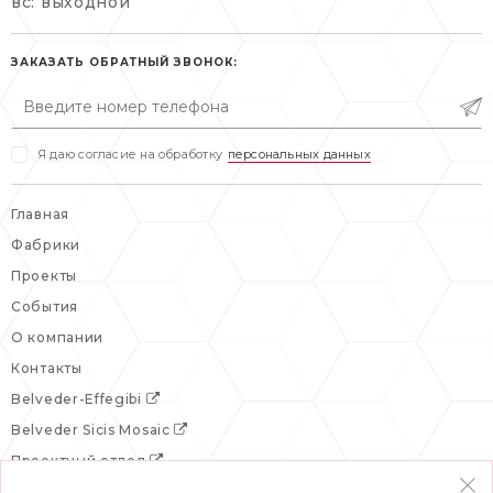
вс: выходной
пн-пт: 10:00-20:00
пн-пт: 10:00-19:00
сб, вс: выходной
сб: выходной
ЗАКАЗАТЬ ОБРАТНЫЙ ЗВОНОК:
вс: выходной
Я даю согласие на обработку
персональных данных
Главная
Фабрики
Проекты
События
О компании
Контакты
Belveder-Effegibi
Belveder Sicis Mosaic
Проектный отдел