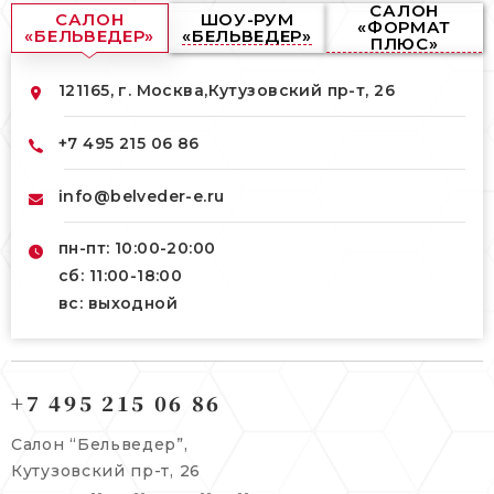
САЛОН
САЛОН
ШОУ-РУМ
«ФОРМАТ
«БЕЛЬВЕДЕР»
«БЕЛЬВЕДЕР»
ПЛЮС»
121165, г. Москва,
Кутузовский пр-т, 26
+7 495 215 06 86
info@belveder-e.ru
пн-пт: 10:00-20:00
сб: 11:00-18:00
вс: выходной
121165, г. Москва,
121165, г. Москва,
Кутузовский пр-т, 26
+7 495 215 06 86
Берсеневский переулок, 3/10с7
+7 495 215 06 86
Салон “Бельведер”,
+7 495 477 45 43
Кутузовский пр-т, 26
info@belveder-e.ru