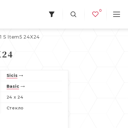
0
1 S Item5 24X24
X24
Sicis
Basic
24 x 24
Стекло