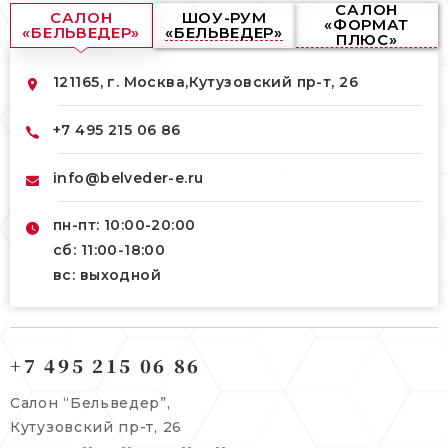
САЛОН
САЛОН
ШОУ-РУМ
«ФОРМАТ
«БЕЛЬВЕДЕР»
«БЕЛЬВЕДЕР»
ПЛЮС»
121165, г. Москва,
Кутузовский пр-т, 26
+7 495 215 06 86
info@belveder-e.ru
пн-пт: 10:00-20:00
сб: 11:00-18:00
вс: выходной
121165, г. Москва,
121165, г. Москва,
Кутузовский пр-т, 26
+7 495 215 06 86
Берсеневский переулок, 3/10с7
+7 495 215 06 86
Салон “Бельведер”,
+7 495 477 45 43
Кутузовский пр-т, 26
info@belveder-e.ru