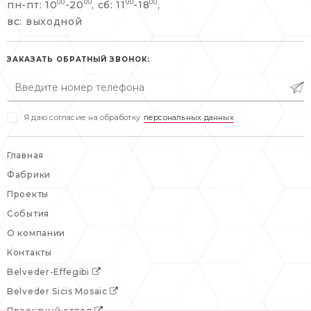
пн-пт: 10
-20
, сб: 11
-18
,
00
00
00
00
info@belveder-e.ru
вс: выходной
пн-пт: 10:00-20:00
пн-пт: 10:00-19:00
сб, вс: выходной
сб: выходной
ЗАКАЗАТЬ ОБРАТНЫЙ ЗВОНОК:
вс: выходной
Я даю согласие на обработку
персональных данных
Главная
Фабрики
Проекты
События
О компании
Контакты
Belveder-Effegibi
Belveder Sicis Mosaic
Проектный отдел