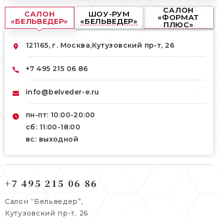
САЛОН
САЛОН
ШОУ-РУМ
«ФОРМАТ
«БЕЛЬВЕДЕР»
«БЕЛЬВЕДЕР»
ПЛЮС»
121165, г. Москва,
Кутузовский пр-т, 26
+7 495 215 06 86
info@belveder-e.ru
пн-пт: 10:00-20:00
сб: 11:00-18:00
вс: выходной
121165, г. Москва,
121165, г. Москва,
Кутузовский пр-т, 26
+7 495 215 06 86
Берсеневский переулок, 3/10с7
+7 495 215 06 86
Салон “Бельведер”,
+7 495 477 45 43
Кутузовский пр-т, 26
info@belveder-e.ru