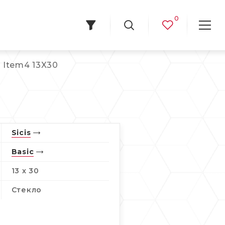
0
1 Item4 13X30
Sicis
Basic
13 x 30
Стекло