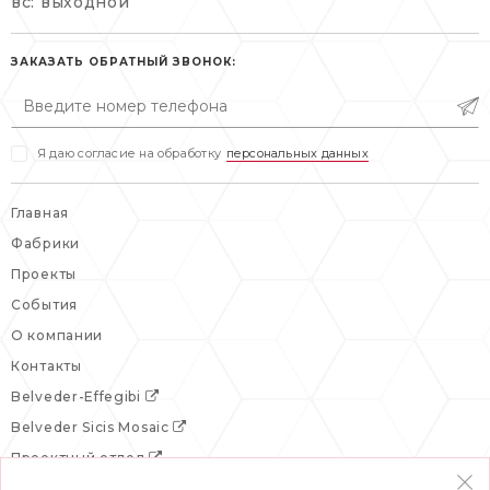
вс: выходной
пн-пт: 10:00-20:00
пн-пт: 10:00-19:00
сб, вс: выходной
сб: выходной
ЗАКАЗАТЬ ОБРАТНЫЙ ЗВОНОК:
вс: выходной
Я даю согласие на обработку
персональных данных
Главная
Фабрики
Проекты
События
О компании
Контакты
Belveder-Effegibi
Belveder Sicis Mosaic
Проектный отдел