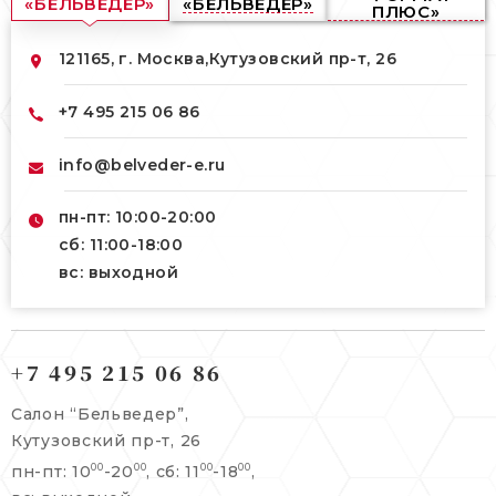
«БЕЛЬВЕДЕР»
«БЕЛЬВЕДЕР»
ПЛЮС»
121165, г. Москва,
Кутузовский пр-т, 26
+7 495 215 06 86
info@belveder-e.ru
пн-пт: 10:00-20:00
сб: 11:00-18:00
вс: выходной
121165, г. Москва,
121165, г. Москва,
Кутузовский пр-т, 26
+7 495 215 06 86
Берсеневский переулок, 3/10с7
+7 495 215 06 86
Салон “Бельведер”,
+7 495 477 45 43
Кутузовский пр-т, 26
info@belveder-e.ru
пн-пт: 10
-20
, сб: 11
-18
,
00
00
00
00
info@belveder-e.ru