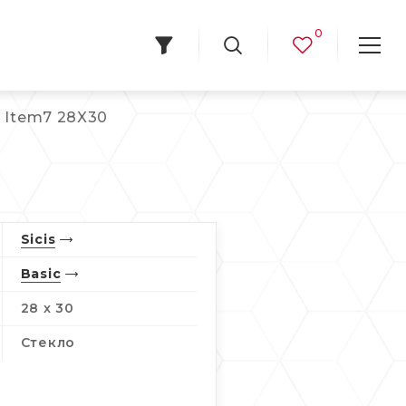
0
6 Item7 28X30
Sicis
Basic
28 x 30
Стекло