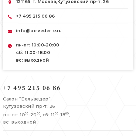
121165, г. Москва,
Кутузовский пр-т, 26
+7 495 215 06 86
info@belveder-e.ru
пн-пт: 10:00-20:00
сб: 11:00-18:00
вс: выходной
121165, г. Москва,
121165, г. Москва,
Кутузовский пр-т, 26
+7 495 215 06 86
Берсеневский переулок, 3/10с7
+7 495 215 06 86
Салон “Бельведер”,
+7 495 477 45 43
Кутузовский пр-т, 26
info@belveder-e.ru
пн-пт: 10
-20
, сб: 11
-18
,
00
00
00
00
info@belveder-e.ru
вс: выходной
пн-пт: 10:00-20:00
пн-пт: 10:00-19:00
сб, вс: выходной