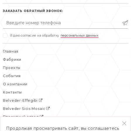
пн-пт: 10:00-19:00
сб, вс: выходной
сб: выходной
ЗАКАЗАТЬ ОБРАТНЫЙ ЗВОНОК:
вс: выходной
Я даю согласие на обработку
персональных данных
Главная
Фабрики
Проекты
События
О компании
Контакты
Belveder-Effegibi
Belveder Sicis Mosaic
Проектный отдел
Продолжая просматривать сайт, вы соглашаетесь