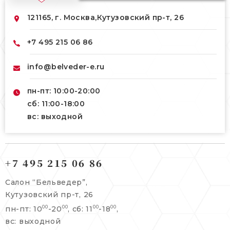
121165, г. Москва,
Кутузовский пр-т, 26
+7 495 215 06 86
info@belveder-e.ru
пн-пт: 10:00-20:00
сб: 11:00-18:00
вс: выходной
121165, г. Москва,
121165, г. Москва,
Кутузовский пр-т, 26
+7 495 215 06 86
Берсеневский переулок, 3/10с7
+7 495 215 06 86
Салон “Бельведер”,
+7 495 477 45 43
Кутузовский пр-т, 26
info@belveder-e.ru
пн-пт: 10
-20
, сб: 11
-18
,
00
00
00
00
info@belveder-e.ru
вс: выходной
пн-пт: 10:00-20:00