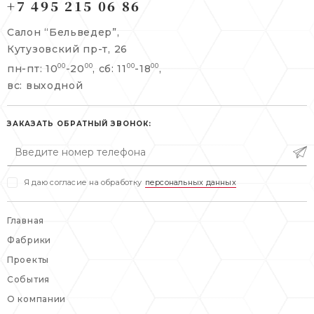
+7 495 215 06 86
Берсеневский переулок, 3/10с7
+7 495 215 06 86
Салон “Бельведер”,
+7 495 477 45 43
Кутузовский пр-т, 26
info@belveder-e.ru
пн-пт: 10
-20
, сб: 11
-18
,
00
00
00
00
info@belveder-e.ru
вс: выходной
пн-пт: 10:00-20:00
пн-пт: 10:00-19:00
сб, вс: выходной
сб: выходной
ЗАКАЗАТЬ ОБРАТНЫЙ ЗВОНОК:
вс: выходной
Я даю согласие на обработку
персональных данных
Главная
Фабрики
Проекты
События
О компании