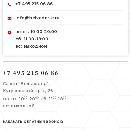
+7 495 215 06 86
info@belveder-e.ru
пн-пт: 10:00-20:00
сб: 11:00-18:00
вс: выходной
121165, г. Москва,
121165, г. Москва,
Кутузовский пр-т, 26
+7 495 215 06 86
Берсеневский переулок, 3/10с7
+7 495 215 06 86
Салон “Бельведер”,
+7 495 477 45 43
Кутузовский пр-т, 26
info@belveder-e.ru
пн-пт: 10
-20
, сб: 11
-18
,
00
00
00
00
info@belveder-e.ru
вс: выходной
пн-пт: 10:00-20:00
пн-пт: 10:00-19:00
сб, вс: выходной
сб: выходной
ЗАКАЗАТЬ ОБРАТНЫЙ ЗВОНОК:
вс: выходной