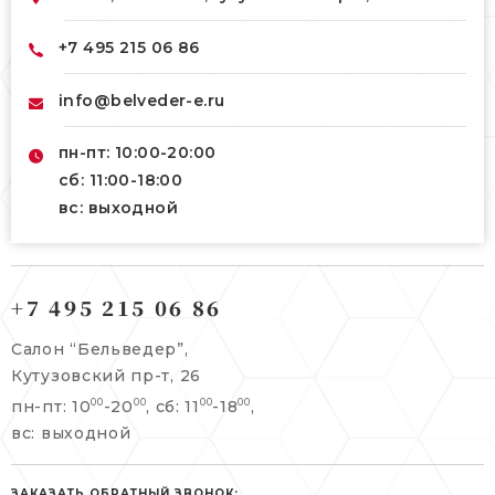
+7 495 215 06 86
info@belveder-e.ru
пн-пт: 10:00-20:00
сб: 11:00-18:00
вс: выходной
121165, г. Москва,
121165, г. Москва,
Кутузовский пр-т, 26
+7 495 215 06 86
Берсеневский переулок, 3/10с7
+7 495 215 06 86
Салон “Бельведер”,
+7 495 477 45 43
Кутузовский пр-т, 26
info@belveder-e.ru
пн-пт: 10
-20
, сб: 11
-18
,
00
00
00
00
info@belveder-e.ru
вс: выходной
пн-пт: 10:00-20:00
пн-пт: 10:00-19:00
сб, вс: выходной
сб: выходной
ЗАКАЗАТЬ ОБРАТНЫЙ ЗВОНОК: