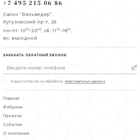
+7 495 215 06 86
Берсеневский переулок, 3/10с7
+7 495 215 06 86
Салон “Бельведер”,
+7 495 477 45 43
Кутузовский пр-т, 26
info@belveder-e.ru
пн-пт: 10
-20
, сб: 11
-18
,
00
00
00
00
info@belveder-e.ru
вс: выходной
пн-пт: 10:00-20:00
пн-пт: 10:00-19:00
сб, вс: выходной
сб: выходной
ЗАКАЗАТЬ ОБРАТНЫЙ ЗВОНОК:
вс: выходной
Я даю согласие на обработку
персональных данных
Главная
Фабрики
Проекты
События
О компании