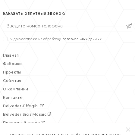
пн-пт: 10:00-19:00
сб, вс: выходной
сб: выходной
ЗАКАЗАТЬ ОБРАТНЫЙ ЗВОНОК:
вс: выходной
Я даю согласие на обработку
персональных данных
Главная
Фабрики
Проекты
События
О компании
Контакты
Belveder-Effegibi
Belveder Sicis Mosaic
Проектный отдел
Продолжая просматривать сайт, вы соглашаетесь