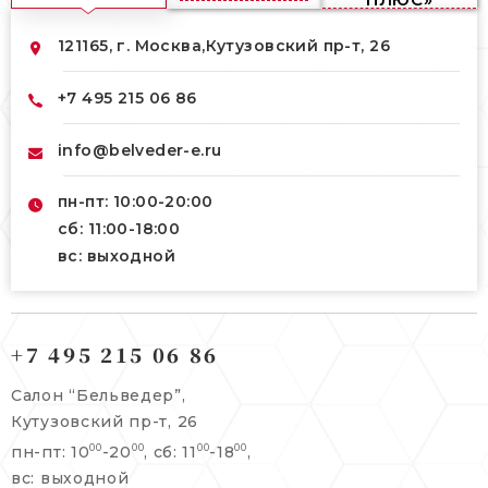
121165, г. Москва,
Кутузовский пр-т, 26
+7 495 215 06 86
info@belveder-e.ru
пн-пт: 10:00-20:00
сб: 11:00-18:00
вс: выходной
121165, г. Москва,
121165, г. Москва,
Кутузовский пр-т, 26
+7 495 215 06 86
Берсеневский переулок, 3/10с7
+7 495 215 06 86
Салон “Бельведер”,
+7 495 477 45 43
Кутузовский пр-т, 26
info@belveder-e.ru
пн-пт: 10
-20
, сб: 11
-18
,
00
00
00
00
info@belveder-e.ru
вс: выходной
пн-пт: 10:00-20:00