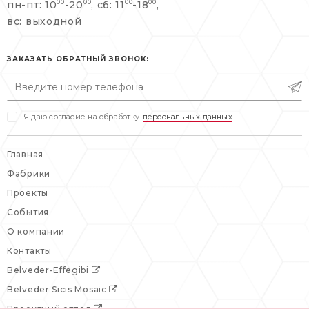
пн-пт: 10
-20
, сб: 11
-18
,
00
00
00
00
info@belveder-e.ru
вс: выходной
пн-пт: 10:00-20:00
пн-пт: 10:00-19:00
сб, вс: выходной
сб: выходной
ЗАКАЗАТЬ ОБРАТНЫЙ ЗВОНОК:
вс: выходной
Я даю согласие на обработку
персональных данных
Главная
Фабрики
Проекты
События
О компании
Контакты
Belveder-Effegibi
Belveder Sicis Mosaic
Проектный отдел