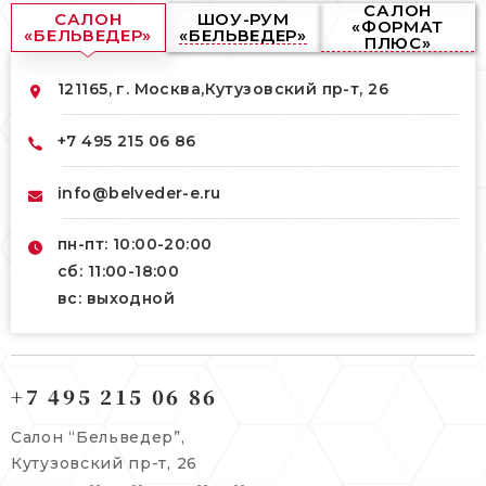
САЛОН
САЛОН
ШОУ-РУМ
«ФОРМАТ
«БЕЛЬВЕДЕР»
«БЕЛЬВЕДЕР»
ПЛЮС»
121165, г. Москва,
Кутузовский пр-т, 26
+7 495 215 06 86
info@belveder-e.ru
пн-пт: 10:00-20:00
сб: 11:00-18:00
вс: выходной
121165, г. Москва,
121165, г. Москва,
Кутузовский пр-т, 26
+7 495 215 06 86
Берсеневский переулок, 3/10с7
+7 495 215 06 86
Салон “Бельведер”,
+7 495 477 45 43
Кутузовский пр-т, 26
info@belveder-e.ru