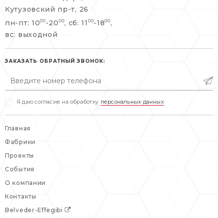
+7 495 477 45 43
Кутузовский пр-т, 26
info@belveder-e.ru
пн-пт: 10
-20
, сб: 11
-18
,
00
00
00
00
info@belveder-e.ru
вс: выходной
пн-пт: 10:00-20:00
пн-пт: 10:00-19:00
сб, вс: выходной
сб: выходной
ЗАКАЗАТЬ ОБРАТНЫЙ ЗВОНОК:
вс: выходной
Я даю согласие на обработку
персональных данных
Главная
Фабрики
Проекты
События
О компании
Контакты
Belveder-Effegibi