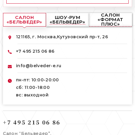
САЛОН
САЛОН
ШОУ-РУМ
«ФОРМАТ
«БЕЛЬВЕДЕР»
«БЕЛЬВЕДЕР»
ПЛЮС»
121165, г. Москва,
Кутузовский пр-т, 26
+7 495 215 06 86
info@belveder-e.ru
пн-пт: 10:00-20:00
сб: 11:00-18:00
вс: выходной
121165, г. Москва,
121165, г. Москва,
Кутузовский пр-т, 26
+7 495 215 06 86
Берсеневский переулок, 3/10с7
+7 495 215 06 86
Салон “Бельведер”,