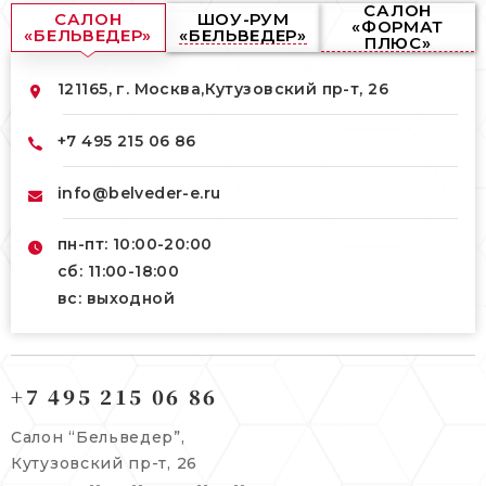
САЛОН
САЛОН
ШОУ-РУМ
«ФОРМАТ
«БЕЛЬВЕДЕР»
«БЕЛЬВЕДЕР»
ПЛЮС»
121165, г. Москва,
Кутузовский пр-т, 26
+7 495 215 06 86
info@belveder-e.ru
пн-пт: 10:00-20:00
сб: 11:00-18:00
вс: выходной
121165, г. Москва,
121165, г. Москва,
Кутузовский пр-т, 26
+7 495 215 06 86
Берсеневский переулок, 3/10с7
+7 495 215 06 86
Салон “Бельведер”,
+7 495 477 45 43
Кутузовский пр-т, 26
info@belveder-e.ru