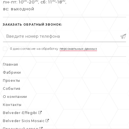
пн-пт: 10
-20
, сб: 11
-18
,
00
00
00
00
info@belveder-e.ru
вс: выходной
пн-пт: 10:00-20:00
пн-пт: 10:00-19:00
сб, вс: выходной
сб: выходной
ЗАКАЗАТЬ ОБРАТНЫЙ ЗВОНОК:
вс: выходной
Я даю согласие на обработку
персональных данных
Главная
Фабрики
Проекты
События
О компании
Контакты
Belveder-Effegibi
Belveder Sicis Mosaic
Проектный отдел