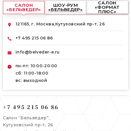
САЛОН
САЛОН
ШОУ-РУМ
«ФОРМАТ
«БЕЛЬВЕДЕР»
«БЕЛЬВЕДЕР»
ПЛЮС»
121165, г. Москва,
Кутузовский пр-т, 26
+7 495 215 06 86
info@belveder-e.ru
пн-пт: 10:00-20:00
сб: 11:00-18:00
вс: выходной
121165, г. Москва,
121165, г. Москва,
Кутузовский пр-т, 26
+7 495 215 06 86
Берсеневский переулок, 3/10с7
+7 495 215 06 86
Салон “Бельведер”,
+7 495 477 45 43
Кутузовский пр-т, 26
info@belveder-e.ru