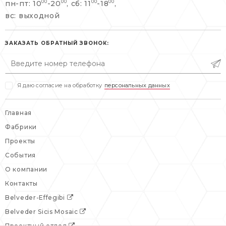
пн-пт: 10
-20
, сб: 11
-18
,
00
00
00
00
info@belveder-e.ru
вс: выходной
пн-пт: 10:00-20:00
пн-пт: 10:00-19:00
сб, вс: выходной
сб: выходной
ЗАКАЗАТЬ ОБРАТНЫЙ ЗВОНОК:
вс: выходной
Я даю согласие на обработку
персональных данных
Главная
Фабрики
Проекты
События
О компании
Контакты
Belveder-Effegibi
Belveder Sicis Mosaic
Проектный отдел