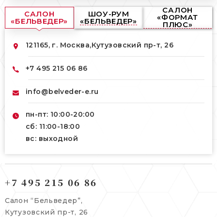
САЛОН
САЛОН
ШОУ-РУМ
«ФОРМАТ
«БЕЛЬВЕДЕР»
«БЕЛЬВЕДЕР»
ПЛЮС»
121165, г. Москва,
Кутузовский пр-т, 26
+7 495 215 06 86
info@belveder-e.ru
пн-пт: 10:00-20:00
сб: 11:00-18:00
вс: выходной
121165, г. Москва,
121165, г. Москва,
Кутузовский пр-т, 26
+7 495 215 06 86
Берсеневский переулок, 3/10с7
+7 495 215 06 86
Салон “Бельведер”,
+7 495 477 45 43
Кутузовский пр-т, 26
info@belveder-e.ru