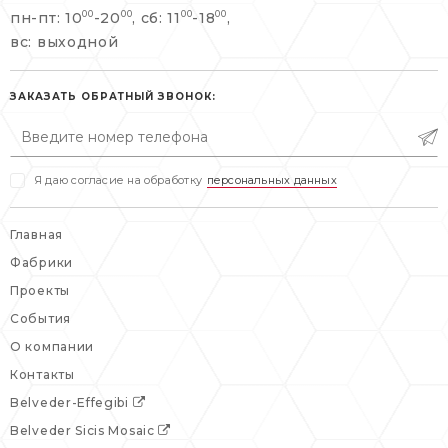
пн-пт: 10
-20
, сб: 11
-18
,
00
00
00
00
info@belveder-e.ru
вс: выходной
пн-пт: 10:00-20:00
пн-пт: 10:00-19:00
сб, вс: выходной
сб: выходной
ЗАКАЗАТЬ ОБРАТНЫЙ ЗВОНОК:
вс: выходной
Я даю согласие на обработку
персональных данных
Главная
Фабрики
Проекты
События
О компании
Контакты
Belveder-Effegibi
Belveder Sicis Mosaic