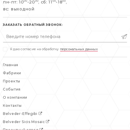
пн-пт: 10
-20
, сб: 11
-18
,
00
00
00
00
info@belveder-e.ru
вс: выходной
пн-пт: 10:00-20:00
пн-пт: 10:00-19:00
сб, вс: выходной
сб: выходной
ЗАКАЗАТЬ ОБРАТНЫЙ ЗВОНОК:
вс: выходной
Я даю согласие на обработку
персональных данных
Главная
Фабрики
Проекты
События
О компании
Контакты
Belveder-Effegibi
Belveder Sicis Mosaic
Проектный отдел