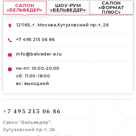
САЛОН
САЛОН
ШОУ-РУМ
«ФОРМАТ
«БЕЛЬВЕДЕР»
«БЕЛЬВЕДЕР»
ПЛЮС»
121165, г. Москва,
Кутузовский пр-т, 26
+7 495 215 06 86
info@belveder-e.ru
пн-пт: 10:00-20:00
сб: 11:00-18:00
вс: выходной
121165, г. Москва,
121165, г. Москва,
Кутузовский пр-т, 26
+7 495 215 06 86
Берсеневский переулок, 3/10с7
+7 495 215 06 86
Салон “Бельведер”,
+7 495 477 45 43
Кутузовский пр-т, 26
info@belveder-e.ru