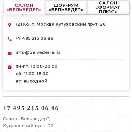
САЛОН
САЛОН
ШОУ-РУМ
«ФОРМАТ
«БЕЛЬВЕДЕР»
«БЕЛЬВЕДЕР»
ПЛЮС»
121165, г. Москва,
Кутузовский пр-т, 26
+7 495 215 06 86
info@belveder-e.ru
пн-пт: 10:00-20:00
сб: 11:00-18:00
вс: выходной
121165, г. Москва,
121165, г. Москва,
Кутузовский пр-т, 26
+7 495 215 06 86
Берсеневский переулок, 3/10с7
+7 495 215 06 86
Салон “Бельведер”,
+7 495 477 45 43
Кутузовский пр-т, 26
info@belveder-e.ru