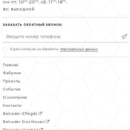
пн-пт: 10
-20
, сб: 11
-18
,
00
00
00
00
info@belveder-e.ru
вс: выходной
пн-пт: 10:00-20:00
пн-пт: 10:00-19:00
сб, вс: выходной
сб: выходной
ЗАКАЗАТЬ ОБРАТНЫЙ ЗВОНОК:
вс: выходной
Я даю согласие на обработку
персональных данных
Главная
Фабрики
Проекты
События
О компании
Контакты
Belveder-Effegibi
Belveder Sicis Mosaic
Проектный отдел