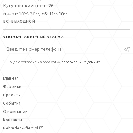
+7 495 477 45 43
Кутузовский пр-т, 26
info@belveder-e.ru
пн-пт: 10
-20
, сб: 11
-18
,
00
00
00
00
info@belveder-e.ru
вс: выходной
пн-пт: 10:00-20:00
пн-пт: 10:00-19:00
сб, вс: выходной
сб: выходной
ЗАКАЗАТЬ ОБРАТНЫЙ ЗВОНОК:
вс: выходной
Я даю согласие на обработку
персональных данных
Главная
Фабрики
Проекты
События
О компании
Контакты
Belveder-Effegibi