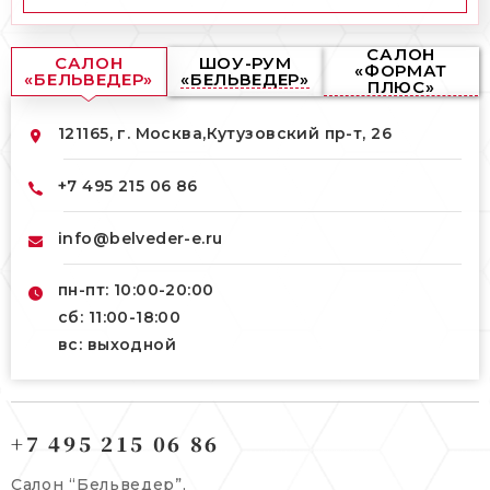
САЛОН
САЛОН
ШОУ-РУМ
«ФОРМАТ
«БЕЛЬВЕДЕР»
«БЕЛЬВЕДЕР»
ПЛЮС»
121165, г. Москва,
Кутузовский пр-т, 26
+7 495 215 06 86
info@belveder-e.ru
пн-пт: 10:00-20:00
сб: 11:00-18:00
вс: выходной
121165, г. Москва,
121165, г. Москва,
Кутузовский пр-т, 26
+7 495 215 06 86
Берсеневский переулок, 3/10с7
+7 495 215 06 86
Салон “Бельведер”,