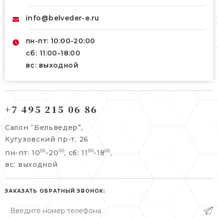
info@belveder-e.ru
пн-пт: 10:00-20:00
сб: 11:00-18:00
вс: выходной
121165, г. Москва,
121165, г. Москва,
Кутузовский пр-т, 26
+7 495 215 06 86
Берсеневский переулок, 3/10с7
+7 495 215 06 86
Салон “Бельведер”,
+7 495 477 45 43
Кутузовский пр-т, 26
info@belveder-e.ru
пн-пт: 10
-20
, сб: 11
-18
,
00
00
00
00
info@belveder-e.ru
вс: выходной
пн-пт: 10:00-20:00
пн-пт: 10:00-19:00
сб, вс: выходной
сб: выходной
ЗАКАЗАТЬ ОБРАТНЫЙ ЗВОНОК:
вс: выходной