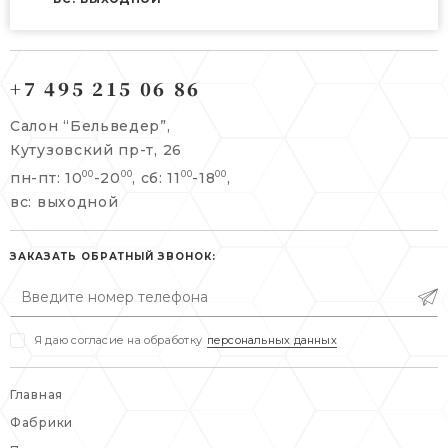
121165, г. Москва,
121165, г. Москва,
Кутузовский пр-т, 26
+7 495 215 06 86
Берсеневский переулок, 3/10с7
+7 495 215 06 86
Салон “Бельведер”,
+7 495 477 45 43
Кутузовский пр-т, 26
info@belveder-e.ru
пн-пт: 10
-20
, сб: 11
-18
,
00
00
00
00
info@belveder-e.ru
вс: выходной
пн-пт: 10:00-20:00
пн-пт: 10:00-19:00
сб, вс: выходной
сб: выходной
ЗАКАЗАТЬ ОБРАТНЫЙ ЗВОНОК:
вс: выходной
Я даю согласие на обработку
персональных данных
Главная
Фабрики