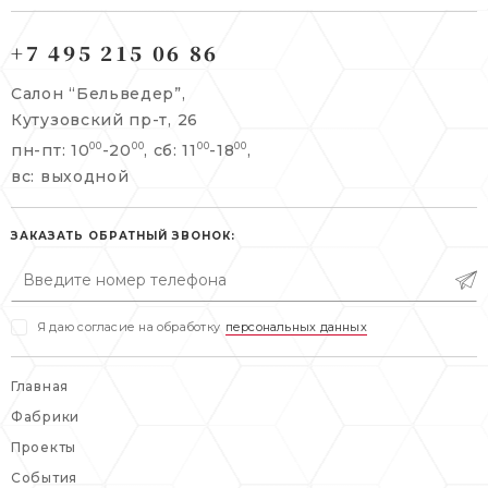
121165, г. Москва,
121165, г. Москва,
Кутузовский пр-т, 26
+7 495 215 06 86
Берсеневский переулок, 3/10с7
+7 495 215 06 86
Салон “Бельведер”,
+7 495 477 45 43
Кутузовский пр-т, 26
info@belveder-e.ru
пн-пт: 10
-20
, сб: 11
-18
,
00
00
00
00
info@belveder-e.ru
вс: выходной
пн-пт: 10:00-20:00
пн-пт: 10:00-19:00
сб, вс: выходной
сб: выходной
ЗАКАЗАТЬ ОБРАТНЫЙ ЗВОНОК:
вс: выходной
Я даю согласие на обработку
персональных данных
Главная
Фабрики
Проекты
События