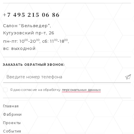
121165, г. Москва,
121165, г. Москва,
Кутузовский пр-т, 26
+7 495 215 06 86
Берсеневский переулок, 3/10с7
+7 495 215 06 86
Салон “Бельведер”,
+7 495 477 45 43
Кутузовский пр-т, 26
info@belveder-e.ru
пн-пт: 10
-20
, сб: 11
-18
,
00
00
00
00
info@belveder-e.ru
вс: выходной
пн-пт: 10:00-20:00
пн-пт: 10:00-19:00
сб, вс: выходной
сб: выходной
ЗАКАЗАТЬ ОБРАТНЫЙ ЗВОНОК:
вс: выходной
Я даю согласие на обработку
персональных данных
Главная
Фабрики
Проекты
События