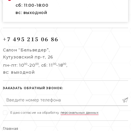
сб: 11:00-18:00
вс: выходной
121165, г. Москва,
121165, г. Москва,
Кутузовский пр-т, 26
+7 495 215 06 86
Берсеневский переулок, 3/10с7
+7 495 215 06 86
Салон “Бельведер”,
+7 495 477 45 43
Кутузовский пр-т, 26
info@belveder-e.ru
пн-пт: 10
-20
, сб: 11
-18
,
00
00
00
00
info@belveder-e.ru
вс: выходной
пн-пт: 10:00-20:00
пн-пт: 10:00-19:00
сб, вс: выходной
сб: выходной
ЗАКАЗАТЬ ОБРАТНЫЙ ЗВОНОК:
вс: выходной
Я даю согласие на обработку
персональных данных
Главная