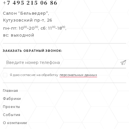
+7 495 215 06 86
Берсеневский переулок, 3/10с7
+7 495 215 06 86
Салон “Бельведер”,
+7 495 477 45 43
Кутузовский пр-т, 26
info@belveder-e.ru
пн-пт: 10
-20
, сб: 11
-18
,
00
00
00
00
info@belveder-e.ru
вс: выходной
пн-пт: 10:00-20:00
пн-пт: 10:00-19:00
сб, вс: выходной
сб: выходной
ЗАКАЗАТЬ ОБРАТНЫЙ ЗВОНОК:
вс: выходной
Я даю согласие на обработку
персональных данных
Главная
Фабрики
Проекты
События
О компании