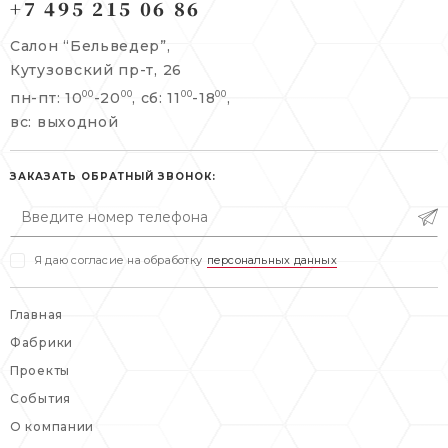
+7 495 215 06 86
Берсеневский переулок, 3/10с7
+7 495 215 06 86
Салон “Бельведер”,
+7 495 477 45 43
Кутузовский пр-т, 26
info@belveder-e.ru
пн-пт: 10
-20
, сб: 11
-18
,
00
00
00
00
info@belveder-e.ru
вс: выходной
пн-пт: 10:00-20:00
пн-пт: 10:00-19:00
сб, вс: выходной
сб: выходной
ЗАКАЗАТЬ ОБРАТНЫЙ ЗВОНОК:
вс: выходной
Я даю согласие на обработку
персональных данных
Главная
Фабрики
Проекты
События
О компании