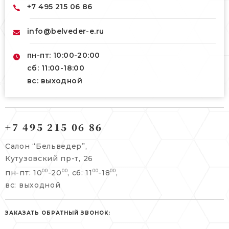
+7 495 215 06 86
info@belveder-e.ru
пн-пт: 10:00-20:00
сб: 11:00-18:00
вс: выходной
121165, г. Москва,
121165, г. Москва,
Кутузовский пр-т, 26
+7 495 215 06 86
Берсеневский переулок, 3/10с7
+7 495 215 06 86
Салон “Бельведер”,
+7 495 477 45 43
Кутузовский пр-т, 26
info@belveder-e.ru
пн-пт: 10
-20
, сб: 11
-18
,
00
00
00
00
info@belveder-e.ru
вс: выходной
пн-пт: 10:00-20:00
пн-пт: 10:00-19:00
сб, вс: выходной
сб: выходной
ЗАКАЗАТЬ ОБРАТНЫЙ ЗВОНОК:
вс: выходной