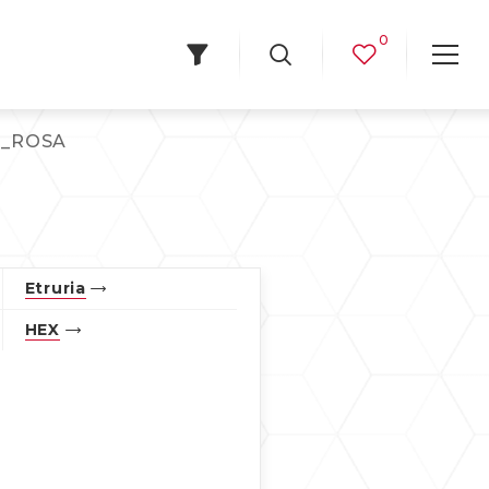
0
_ROSA
Etruria
HEX