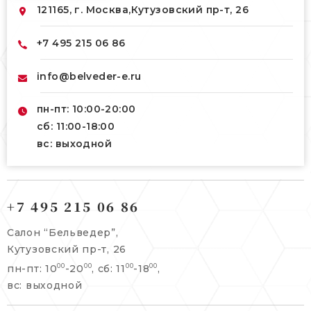
121165, г. Москва,
Кутузовский пр-т, 26
+7 495 215 06 86
info@belveder-e.ru
пн-пт: 10:00-20:00
сб: 11:00-18:00
вс: выходной
121165, г. Москва,
121165, г. Москва,
Кутузовский пр-т, 26
+7 495 215 06 86
Берсеневский переулок, 3/10с7
+7 495 215 06 86
Салон “Бельведер”,
+7 495 477 45 43
Кутузовский пр-т, 26
info@belveder-e.ru
пн-пт: 10
-20
, сб: 11
-18
,
00
00
00
00
info@belveder-e.ru
вс: выходной
пн-пт: 10:00-20:00
пн-пт: 10:00-19:00
сб, вс: выходной