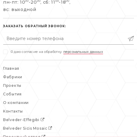
пн-пт: 10
-20
, сб: 11
-18
,
00
00
00
00
info@belveder-e.ru
вс: выходной
пн-пт: 10:00-20:00
пн-пт: 10:00-19:00
сб, вс: выходной
сб: выходной
ЗАКАЗАТЬ ОБРАТНЫЙ ЗВОНОК:
вс: выходной
Я даю согласие на обработку
персональных данных
Главная
Фабрики
Проекты
События
О компании
Контакты
Belveder-Effegibi
Belveder Sicis Mosaic
Проектный отдел