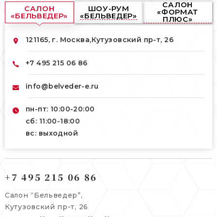
САЛОН
САЛОН
ШОУ-РУМ
«ФОРМАТ
«БЕЛЬВЕДЕР»
«БЕЛЬВЕДЕР»
ПЛЮС»
121165, г. Москва,
Кутузовский пр-т, 26
+7 495 215 06 86
info@belveder-e.ru
пн-пт: 10:00-20:00
сб: 11:00-18:00
вс: выходной
121165, г. Москва,
121165, г. Москва,
Кутузовский пр-т, 26
+7 495 215 06 86
Берсеневский переулок, 3/10с7
+7 495 215 06 86
Салон “Бельведер”,
+7 495 477 45 43
Кутузовский пр-т, 26
info@belveder-e.ru