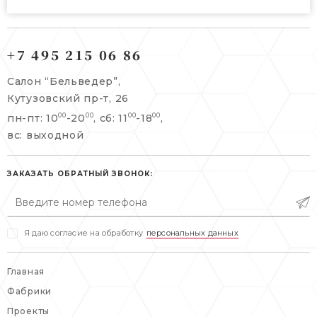
121165, г. Москва,
121165, г. Москва,
Кутузовский пр-т, 26
+7 495 215 06 86
Берсеневский переулок, 3/10с7
+7 495 215 06 86
Салон “Бельведер”,
+7 495 477 45 43
Кутузовский пр-т, 26
info@belveder-e.ru
пн-пт: 10
-20
, сб: 11
-18
,
00
00
00
00
info@belveder-e.ru
вс: выходной
пн-пт: 10:00-20:00
пн-пт: 10:00-19:00
сб, вс: выходной
сб: выходной
ЗАКАЗАТЬ ОБРАТНЫЙ ЗВОНОК:
вс: выходной
Я даю согласие на обработку
персональных данных
Главная
Фабрики
Проекты