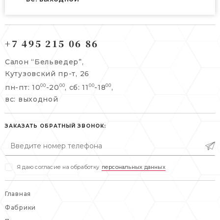
121165, г. Москва,
121165, г. Москва,
Кутузовский пр-т, 26
+7 495 215 06 86
Берсеневский переулок, 3/10с7
+7 495 215 06 86
Салон “Бельведер”,
+7 495 477 45 43
Кутузовский пр-т, 26
info@belveder-e.ru
пн-пт: 10
-20
, сб: 11
-18
,
00
00
00
00
info@belveder-e.ru
вс: выходной
пн-пт: 10:00-20:00
пн-пт: 10:00-19:00
сб, вс: выходной
сб: выходной
ЗАКАЗАТЬ ОБРАТНЫЙ ЗВОНОК:
вс: выходной
Я даю согласие на обработку
персональных данных
Главная
Фабрики