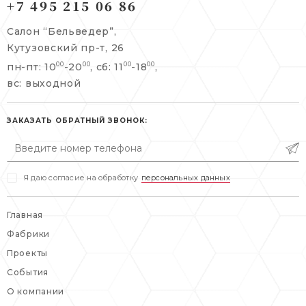
+7 495 215 06 86
Берсеневский переулок, 3/10с7
+7 495 215 06 86
Салон “Бельведер”,
+7 495 477 45 43
Кутузовский пр-т, 26
info@belveder-e.ru
пн-пт: 10
-20
, сб: 11
-18
,
00
00
00
00
info@belveder-e.ru
вс: выходной
пн-пт: 10:00-20:00
пн-пт: 10:00-19:00
сб, вс: выходной
сб: выходной
ЗАКАЗАТЬ ОБРАТНЫЙ ЗВОНОК:
вс: выходной
Я даю согласие на обработку
персональных данных
Главная
Фабрики
Проекты
События
О компании