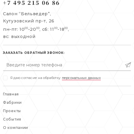
+7 495 215 06 86
Берсеневский переулок, 3/10с7
+7 495 215 06 86
Салон “Бельведер”,
+7 495 477 45 43
Кутузовский пр-т, 26
info@belveder-e.ru
пн-пт: 10
-20
, сб: 11
-18
,
00
00
00
00
info@belveder-e.ru
вс: выходной
пн-пт: 10:00-20:00
пн-пт: 10:00-19:00
сб, вс: выходной
сб: выходной
ЗАКАЗАТЬ ОБРАТНЫЙ ЗВОНОК:
вс: выходной
Я даю согласие на обработку
персональных данных
Главная
Фабрики
Проекты
События
О компании