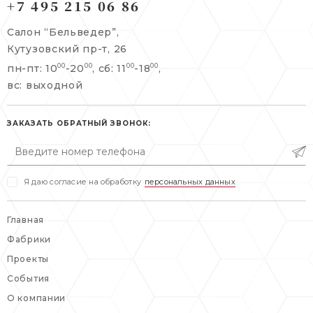
+7 495 215 06 86
Берсеневский переулок, 3/10с7
+7 495 215 06 86
Салон “Бельведер”,
+7 495 477 45 43
Кутузовский пр-т, 26
info@belveder-e.ru
пн-пт: 10
-20
, сб: 11
-18
,
00
00
00
00
info@belveder-e.ru
вс: выходной
пн-пт: 10:00-20:00
пн-пт: 10:00-19:00
сб, вс: выходной
сб: выходной
ЗАКАЗАТЬ ОБРАТНЫЙ ЗВОНОК:
вс: выходной
Я даю согласие на обработку
персональных данных
Главная
Фабрики
Проекты
События
О компании