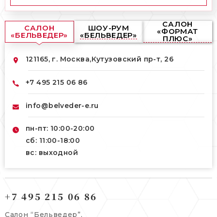
САЛОН
САЛОН
ШОУ-РУМ
«ФОРМАТ
«БЕЛЬВЕДЕР»
«БЕЛЬВЕДЕР»
ПЛЮС»
121165, г. Москва,
Кутузовский пр-т, 26
+7 495 215 06 86
info@belveder-e.ru
пн-пт: 10:00-20:00
сб: 11:00-18:00
вс: выходной
121165, г. Москва,
121165, г. Москва,
Кутузовский пр-т, 26
+7 495 215 06 86
Берсеневский переулок, 3/10с7
+7 495 215 06 86
Салон “Бельведер”,