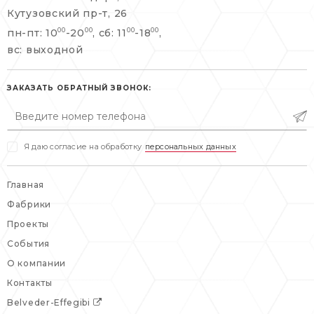
+7 495 477 45 43
Кутузовский пр-т, 26
info@belveder-e.ru
пн-пт: 10
-20
, сб: 11
-18
,
00
00
00
00
info@belveder-e.ru
вс: выходной
пн-пт: 10:00-20:00
пн-пт: 10:00-19:00
сб, вс: выходной
сб: выходной
ЗАКАЗАТЬ ОБРАТНЫЙ ЗВОНОК:
вс: выходной
Я даю согласие на обработку
персональных данных
Главная
Фабрики
Проекты
События
О компании
Контакты
Belveder-Effegibi