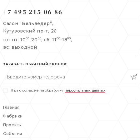
121165, г. Москва,
121165, г. Москва,
Кутузовский пр-т, 26
+7 495 215 06 86
Берсеневский переулок, 3/10с7
+7 495 215 06 86
Салон “Бельведер”,
+7 495 477 45 43
Кутузовский пр-т, 26
info@belveder-e.ru
пн-пт: 10
-20
, сб: 11
-18
,
00
00
00
00
info@belveder-e.ru
вс: выходной
пн-пт: 10:00-20:00
пн-пт: 10:00-19:00
сб, вс: выходной
сб: выходной
ЗАКАЗАТЬ ОБРАТНЫЙ ЗВОНОК:
вс: выходной
Я даю согласие на обработку
персональных данных
Главная
Фабрики
Проекты
События