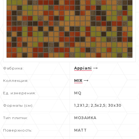
Фабрика:
Appiani
Коллекция:
MIX
Ед. измерения:
MQ
Форматы (см):
1,2X1,2; 2,5x2,5; 30x30
Тип плитки:
МОЗАИКА
Поверхность:
MATT