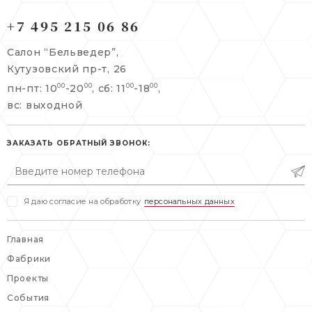
121165, г. Москва,
121165, г. Москва,
Кутузовский пр-т, 26
+7 495 215 06 86
Берсеневский переулок, 3/10с7
+7 495 215 06 86
Салон “Бельведер”,
+7 495 477 45 43
Кутузовский пр-т, 26
info@belveder-e.ru
пн-пт: 10
-20
, сб: 11
-18
,
00
00
00
00
info@belveder-e.ru
вс: выходной
пн-пт: 10:00-20:00
пн-пт: 10:00-19:00
сб, вс: выходной
сб: выходной
ЗАКАЗАТЬ ОБРАТНЫЙ ЗВОНОК:
вс: выходной
Я даю согласие на обработку
персональных данных
Главная
Фабрики
Проекты
События